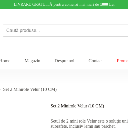
LIVRARE GRATUITĂ pentru comenzi mai mari de
1000
Lei
Home
Magazin
Despre noi
Contact
Promo
Set 2 Minirole Velur (10 CM)
Set 2 Minirole Velur (10 CM)
Setul de 2 mini role Velur este o soluție un
suprafețe, inclusiv lemn sau parchet.