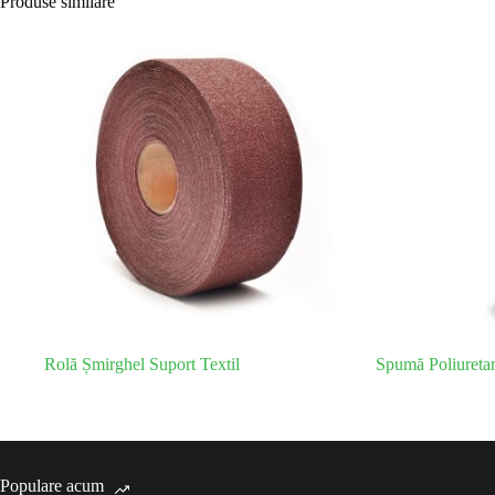
Produse similare
Rolă Șmirghel Suport Textil
Spumă Poliuretan
Populare acum