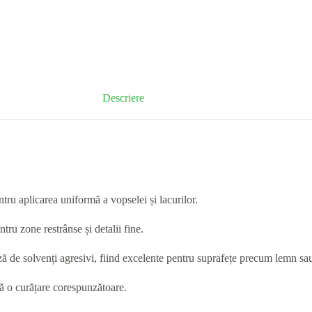
Descriere
entru aplicarea uniformă a vopselei și lacurilor.
ru zone restrânse și detalii fine.
ază de solvenți agresivi, fiind excelente pentru suprafețe precum lemn sa
upă o curățare corespunzătoare.