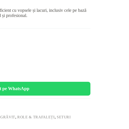
icient cu vopsele și lacuri, inclusiv cele pe bază
d și profesional.
t pe WhatsApp
UGRĂVIT
,
ROLE & TRAFALEȚI
,
SETURI