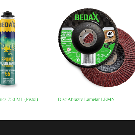
ică 750 ML (Pistol)
Disc Abraziv Lamelar LEMN