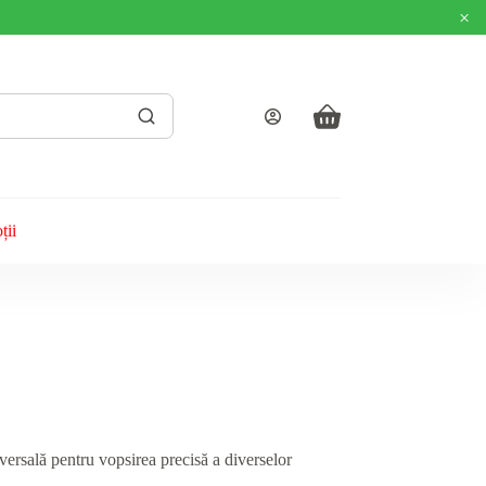
×
Coș
de
cumpărături
ții
iversală pentru vopsirea precisă a diverselor