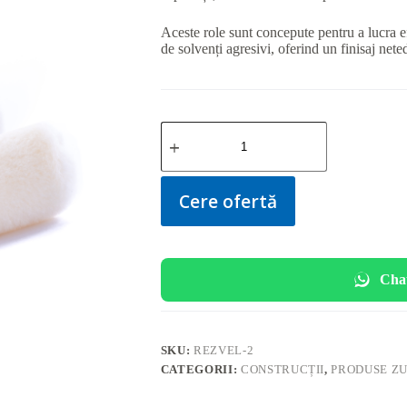
Aceste role sunt concepute pentru a lucra ef
de solvenți agresivi, oferind un finisaj nete
Cantitate
Set
2
Minirole
Velur
Cere ofertă
(10
CM)
Cha
SKU:
REZVEL-2
CATEGORII:
CONSTRUCȚII
,
PRODUSE Z