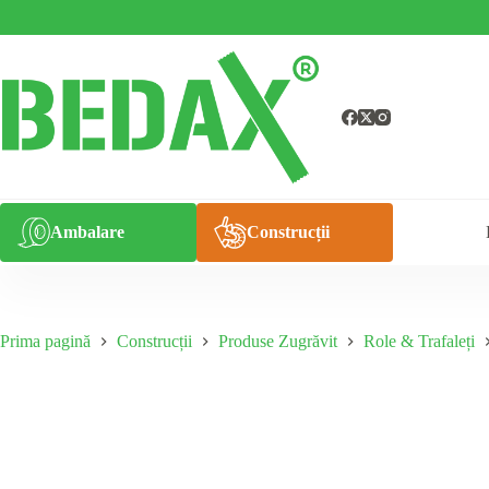
Sari
la
conținut
Ambalare
Construcții
Prima pagină
Construcții
Produse Zugrăvit
Role & Trafaleți