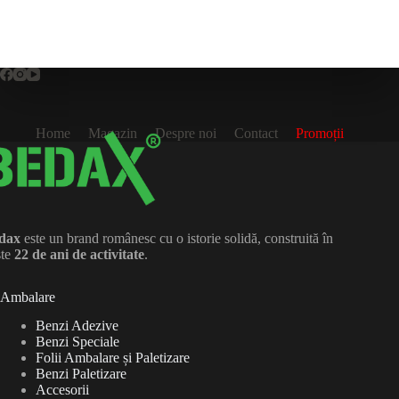
Home
Magazin
Despre noi
Contact
Promoții
dax
este un brand românesc cu o istorie solidă, construită în
ste
22 de ani de activitate
.
Ambalare
Benzi Adezive
Benzi Speciale
Folii Ambalare și Paletizare
Benzi Paletizare
Accesorii