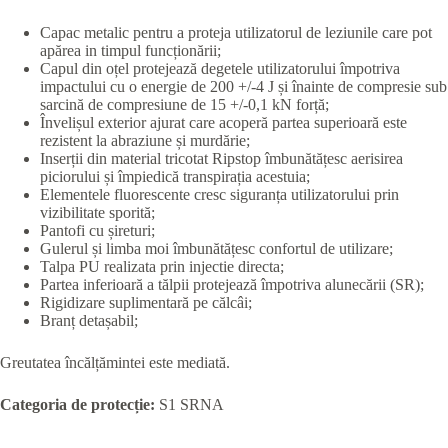
Capac metalic pentru a proteja utilizatorul de leziunile care pot
apărea in timpul funcționării;
Capul din oțel protejează degetele utilizatorului împotriva
impactului cu o energie de 200 +/-4 J și înainte de compresie sub
sarcină de compresiune de 15 +/-0,1 kN forță;
Învelișul exterior ajurat care acoperă partea superioară este
rezistent la abraziune și murdărie;
Inserții din material tricotat Ripstop îmbunătățesc aerisirea
piciorului și împiedică transpirația acestuia;
Elementele fluorescente cresc siguranța utilizatorului prin
vizibilitate sporită;
Pantofi cu șireturi;
Gulerul și limba moi îmbunătățesc confortul de utilizare;
Talpa PU realizata prin injectie directa;
Partea inferioară a tălpii protejează împotriva alunecării (SR);
Rigidizare suplimentară pe călcâi;
Branț detașabil;
Greutatea încălțămintei este mediată.
Categoria de protecție:
S1 SRNA