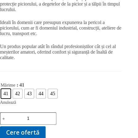
protecție piciorului, a degetelor de la picior și a tălpii în timpul
lucrului.
Ideali în domenii care presupun expunerea la pericol a
piciorului, cum ar fi domeniul industrial, construcții, ateliere de
lucru, transport etc.
Un produs popular atât în rândul profesioniștilor cât și cel al
meșterilor amatori, oferind confort și siguranță de înaltă de
calitate.
: 41
Mărime
41
42
43
44
45
Anulează
Cantitate
Pantofi
Mirage
BLUE
Cere ofertă