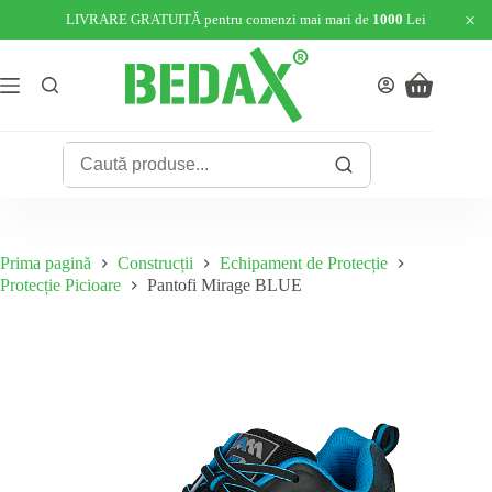
×
LIVRARE GRATUITĂ pentru comenzi mai mari de
1000
Lei
Sari
la
conținut
Coș
de
cumpărături
Prima pagină
Construcții
Echipament de Protecție
Protecție Picioare
Pantofi Mirage BLUE