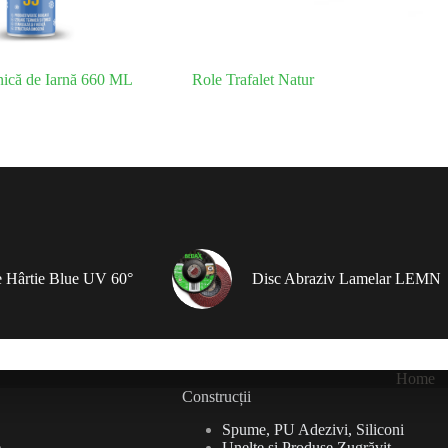
nică de Iarnă 660 ML
Role Trafalet Natur
 Hârtie Blue UV 60°
Disc Abraziv Lamelar LEMN
Home
Construcții
Spume, PU Adezivi, Siliconi
e
Unelte și Produse Zugrăvit