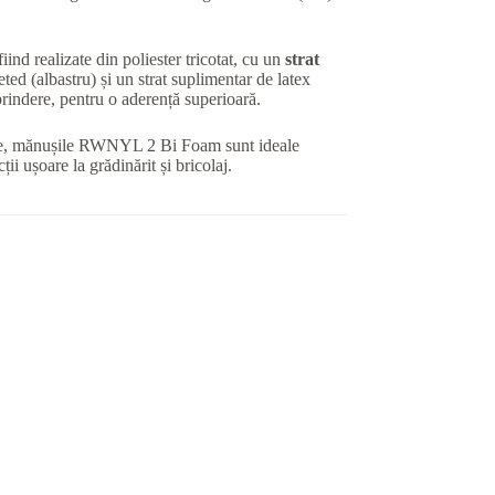
iind realizate din poliester tricotat, cu un
strat
eted (albastru) și un strat suplimentar de latex
rindere, pentru o aderență superioară.
ce, mănușile RWNYL 2 Bi Foam sunt ideale
ții ușoare la grădinărit și bricolaj.