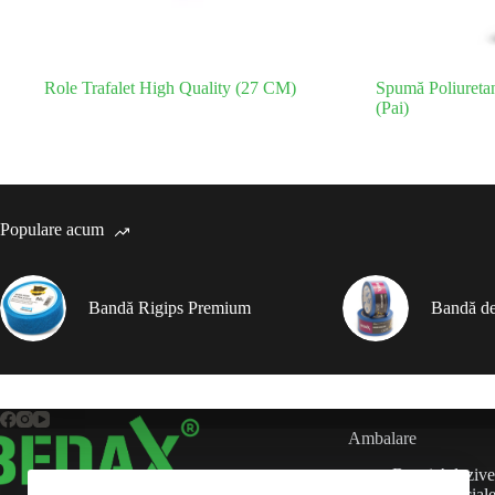
Role Trafalet High Quality (27 CM)
Spumă Poliureta
(Pai)
Populare acum
Bandă Rigips Premium
Bandă de
Ambalare
Benzi Adezive
Benzi Special