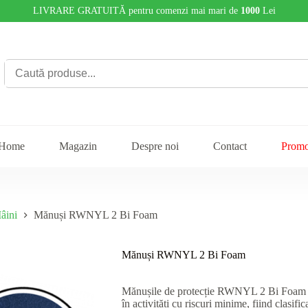
LIVRARE GRATUITĂ pentru comenzi mai mari de
1000
Lei
Home
Magazin
Despre noi
Contact
Promo
âini
Mănuși RWNYL 2 Bi Foam
Mănuși RWNYL 2 Bi Foam
Mănușile de protecție RWNYL 2 Bi Foam sun
în activități cu riscuri minime, fiind clasi