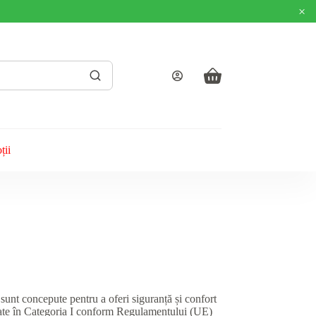
×
Coș
de
cumpărături
ții
t concepute pentru a oferi siguranță și confort
ficate în Categoria I conform Regulamentului (UE)