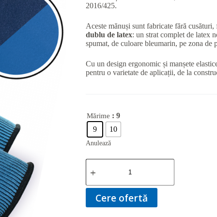
2016/425.
Aceste mănuși sunt fabricate fără cusături, f
dublu de latex
: un strat complet de latex n
spumat, de culoare bleumarin, pe zona de p
Cu un design ergonomic și manșete elasti
pentru o varietate de aplicații, de la construc
: 9
Mărime
9
10
Anulează
Cantitate
Mănuși
RWNYL
2
Cere ofertă
Bi
Foam