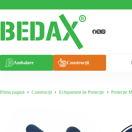
Sari
la
conținut
Ambalare
Construcții
Prima pagină
Construcții
Echipament de Protecție
Protecție M