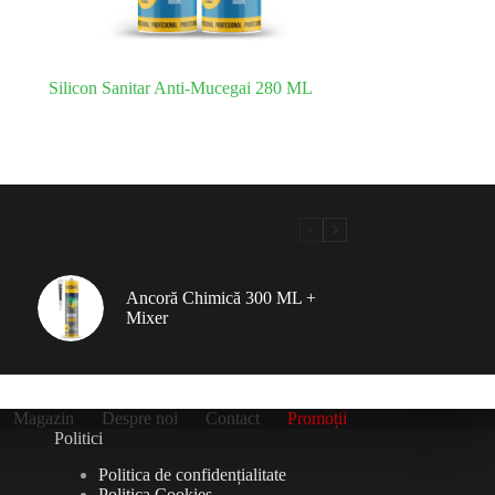
Silicon Sanitar Anti-Mucegai 280 ML
Ancoră Chimică 300 ML +
Mixer
Magazin
Despre noi
Contact
Promoții
Politici
Politica de confidențialitate
Politica Cookies