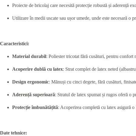
Proiecte de bricolaj care necesită protecție robustă și aderență ex
Utilizare în medii uscate sau ușor umede, unde este necesară o pr
Caracteristici:
Material durabil
: Poliester tricotat fără cusături, pentru confort
Acoperire dublă cu latex
: Strat complet de latex neted (albastr
Design ergonomic
: Mănuși cu cinci degete, fără cusături, finisat
Aderență superioară
: Stratul de latex spumat și rugos oferă o 
Protecție îmbunătățită
: Acoperirea completă cu latex asigură o 
Date tehnice: