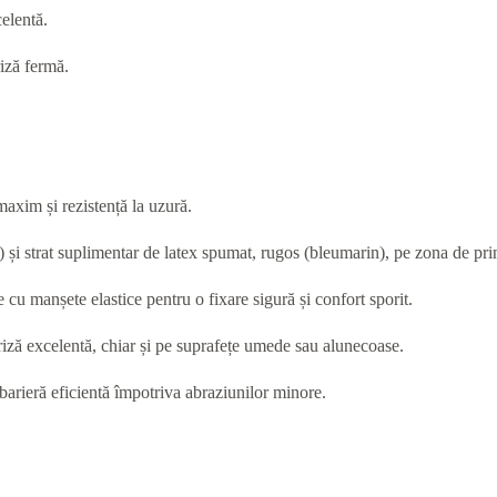
celentă.
iză fermă.
 maxim și rezistență la uzură.
u) și strat suplimentar de latex spumat, rugos (bleumarin), pe zona de pr
e cu manșete elastice pentru o fixare sigură și confort sporit.
priză excelentă, chiar și pe suprafețe umede sau alunecoase.
barieră eficientă împotriva abraziunilor minore.