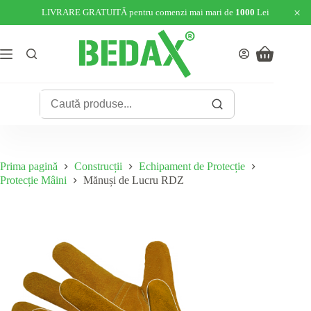
×
LIVRARE GRATUITĂ pentru comenzi mai mari de
1000
Lei
Sari
la
conținut
Coș
de
cumpărături
Prima pagină
Construcții
Echipament de Protecție
Protecție Mâini
Mănuși de Lucru RDZ