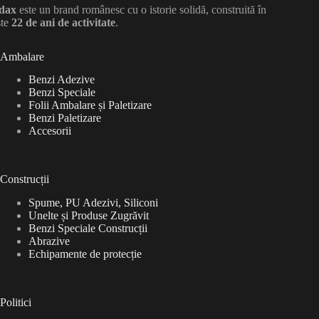
dax
este un brand românesc cu o istorie solidă, construită în
ste
22 de ani de activitate
.
Ambalare
Benzi Adezive
Benzi Speciale
Folii Ambalare și Paletizare
Benzi Paletizare
Accesorii
Construcții
Spume, PU Adezivi, Siliconi
Unelte și Produse Zugrăvit
Benzi Speciale Construcții
Abrazive
Echipamente de protecție
Politici