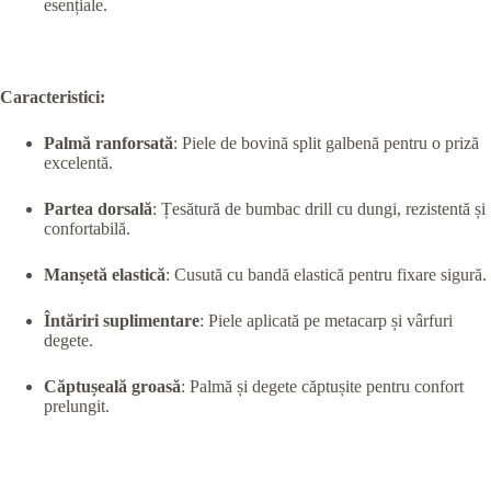
esențiale.
Caracteristici:
Palmă ranforsată
: Piele de bovină split galbenă pentru o priză
excelentă.
Partea dorsală
: Țesătură de bumbac drill cu dungi, rezistentă și
confortabilă.
Manșetă elastică
: Cusută cu bandă elastică pentru fixare sigură.
Întăriri suplimentare
: Piele aplicată pe metacarp și vârfuri
degete.
Căptușeală groasă
: Palmă și degete căptușite pentru confort
prelungit.