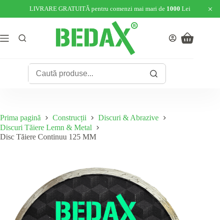
×
LIVRARE GRATUITĂ pentru comenzi mai mari de
1000
Lei
Sari
la
conținut
Coș
de
cumpărături
Prima pagină
Construcții
Discuri & Abrazive
Discuri Tăiere Lemn & Metal
Disc Tăiere Continuu 125 MM