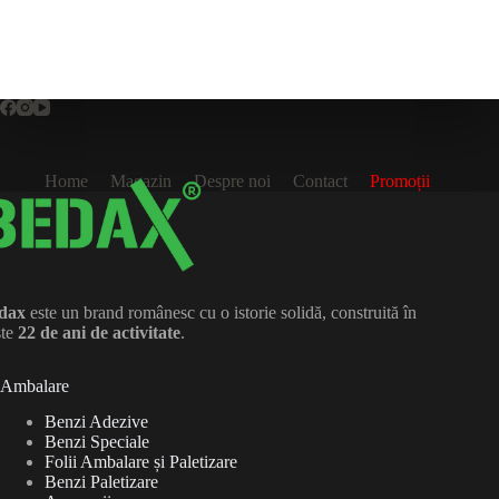
Home
Magazin
Despre noi
Contact
Promoții
dax
este un brand românesc cu o istorie solidă, construită în
ste
22 de ani de activitate
.
Ambalare
Benzi Adezive
Benzi Speciale
Folii Ambalare și Paletizare
Benzi Paletizare