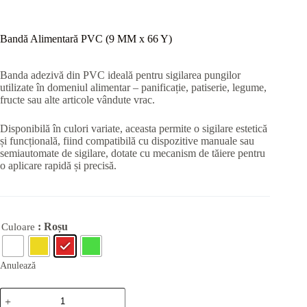
Bandă Alimentară PVC (9 MM x 66 Y)
Banda adezivă din PVC ideală pentru sigilarea pungilor
utilizate în domeniul alimentar – panificație, patiserie, legume,
fructe sau alte articole vândute vrac.
Disponibilă în culori variate, aceasta permite o sigilare estetică
și funcțională, fiind compatibilă cu dispozitive manuale sau
semiautomate de sigilare, dotate cu mecanism de tăiere pentru
o aplicare rapidă și precisă.
: Roșu
Culoare
Anulează
Cantitate
Bandă