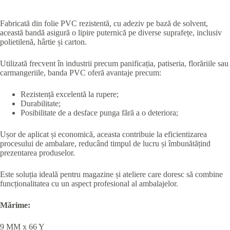
Fabricată din folie PVC rezistentă, cu adeziv pe bază de solvent,
această bandă asigură o lipire puternică pe diverse suprafețe, inclusiv
polietilenă, hârtie și carton.
Utilizată frecvent în industrii precum panificația, patiseria, florăriile sau
carmangeriile, banda PVC oferă avantaje precum:
Rezistență excelentă la rupere;
Durabilitate;
Posibilitate de a desface punga fără a o deteriora;
Ușor de aplicat și economică, aceasta contribuie la eficientizarea
procesului de ambalare, reducând timpul de lucru și îmbunătățind
prezentarea produselor.
Este soluția ideală pentru magazine și ateliere care doresc să combine
funcționalitatea cu un aspect profesional al ambalajelor.
Mărime:
9 MM x 66 Y