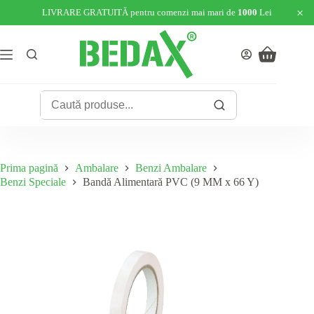
×
LIVRARE GRATUITĂ pentru comenzi mai mari de
1000
Lei
Sari
la
conținut
Coș
de
cumpărături
Prima pagină
Ambalare
Benzi Ambalare
Benzi Speciale
Bandă Alimentară PVC (9 MM x 66 Y)