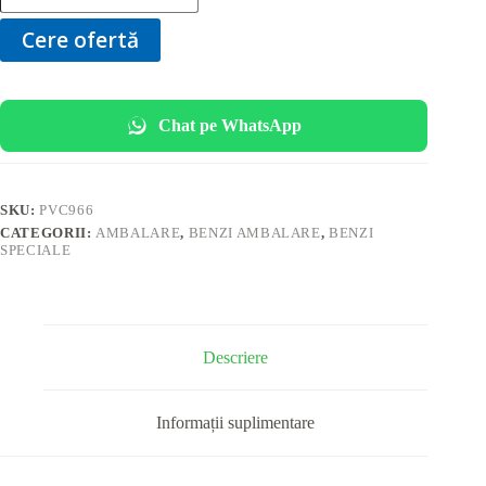
Alimentară
PVC
Cere ofertă
(9
MM
x
66
Y)
Chat pe WhatsApp
SKU:
PVC966
CATEGORII:
AMBALARE
,
BENZI AMBALARE
,
BENZI
SPECIALE
Descriere
Informații suplimentare