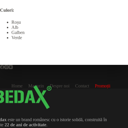
Culori:
Roșu
Alb
Galben
Verde
Home
Magazin
Despre noi
Contact
Promoții
dax
este un brand românesc cu o istorie solidă, construită în
ste
22 de ani de activitate
.