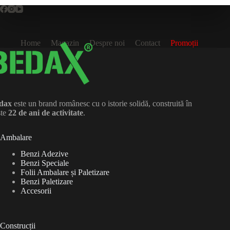
Home
Magazin
Despre noi
Contact
Promoții
dax
este un brand românesc cu o istorie solidă, construită în
ste
22 de ani de activitate
.
Ambalare
Benzi Adezive
Benzi Speciale
Folii Ambalare și Paletizare
Benzi Paletizare
Accesorii
Construcții