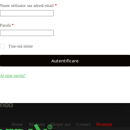
Obligatoriu
Nume utilizator sau adresă email
*
Obligatoriu
Parolă
*
Ține-mă minte
Autentificare
Ai uitat parola?
Home
Magazin
Despre noi
Contact
Promoții