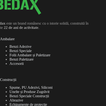
dax
este un brand românesc cu o istorie solidă, construită în
ste
22 de ani de activitate
.
Ambalare
Benzi Adezive
Benzi Speciale
Folii Ambalare și Paletizare
Benzi Paletizare
Accesorii
Construcții
Spume, PU Adezivi, Siliconi
Unelte și Produse Zugrăvit
Benzi Speciale Construcții
Abrazive
Echipamente de protecție